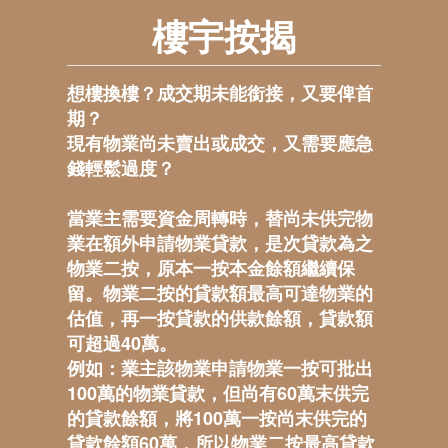
樓宇按揭
想樓換樓？成交期未能銜接，又要俾首
期？
現有物業尚未賣出或成交，又需要應急
錢輕鬆過度？
當業主需要資金周轉時，替尚未供完物
業在額外申請物業貸款，是次貸款為之
物業二按，原本一按本金餘額繼續保
留。物業二
按
的貸款額最高可達物業的
估值，再一按貸款的供款餘額，貸款額
可超過40萬。
例如：業主該物業申請物業一按可批出
100萬的物業貸款，但尚有60萬末供完
的貸款餘額，將100萬一按尚末供完的
貸款餘額60萬，所以物業二按最高貸款